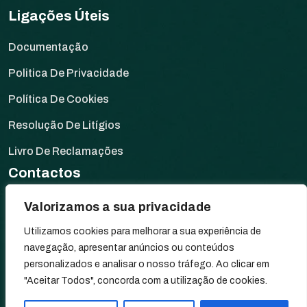
Ligações Úteis
Documentação
Politica De Privacidade
Política De Cookies
Resolução De Litígios
Livro De Reclamações
Contactos
Rua da Fonte de Elvas,
Valorizamos a sua privacidade
Moinho dos Santos, s/n
Utilizamos cookies para melhorar a sua experiência de
7340-034 Arronches, Portugal
navegação, apresentar anúncios ou conteúdos
personalizados e analisar o nosso tráfego. Ao clicar em
+351 245 580 067
"Aceitar Todos", concorda com a utilização de cookies.
geral@tiagovelez.pt