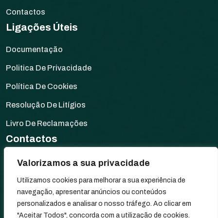
Contactos
Ligações Úteis
Documentação
Politica De Privacidade
Política De Cookies
Resolução De Litígios
Livro De Reclamações
Contactos
Rua da Fonte de Elvas,
Valorizamos a sua privacidade
Moinho dos Santos, s/n
Utilizamos cookies para melhorar a sua experiência de
7340-034 Arronches, Portugal
navegação, apresentar anúncios ou conteúdos
personalizados e analisar o nosso tráfego. Ao clicar em
+351 245 580 067
"Aceitar Todos", concorda com a utilização de cookies.