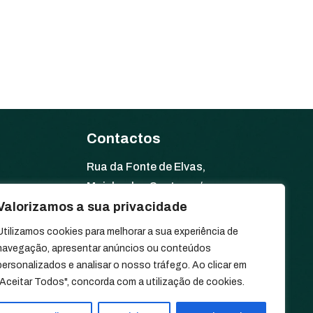
Contactos
Rua da Fonte de Elvas,
Moinho dos Santos, s/n
e
7340-034 Arronches, Portugal
Valorizamos a sua privacidade
Utilizamos cookies para melhorar a sua experiência de
+351 245 580 067
navegação, apresentar anúncios ou conteúdos
personalizados e analisar o nosso tráfego. Ao clicar em
geral@tiagovelez.pt
"Aceitar Todos", concorda com a utilização de cookies.