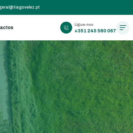
 geral@tiagovelez.pt
Ligue-nos
actos
+351 245 580 067