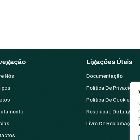
vegação
Ligações Úteis
re Nós
Documentação
viços
Politica De Privacidad
etos
Política De Cookies
rutamento
Resolução De Litígios
cias
Livro De Reclamações
tactos