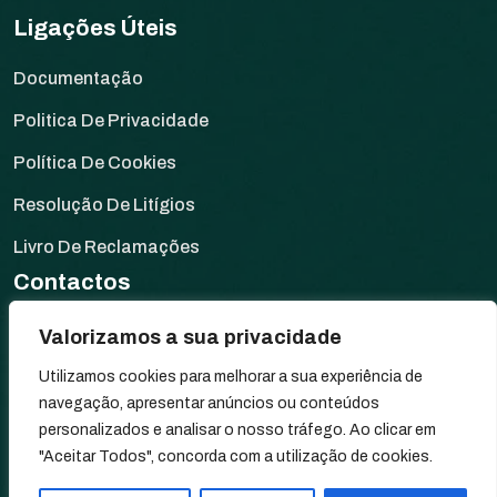
Ligações Úteis
Documentação
Politica De Privacidade
Política De Cookies
Resolução De Litígios
Livro De Reclamações
Contactos
Rua da Fonte de Elvas,
Valorizamos a sua privacidade
Moinho dos Santos, s/n
Utilizamos cookies para melhorar a sua experiência de
7340-034 Arronches, Portugal
navegação, apresentar anúncios ou conteúdos
personalizados e analisar o nosso tráfego. Ao clicar em
+351 245 580 067
"Aceitar Todos", concorda com a utilização de cookies.
geral@tiagovelez.pt