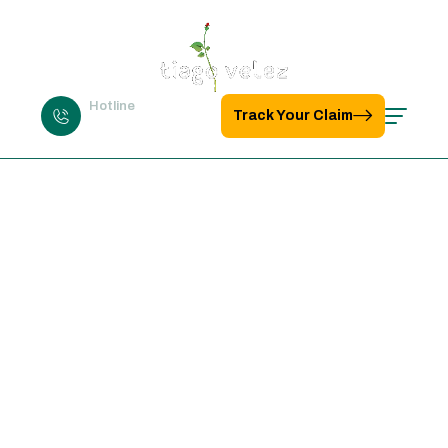
Hotline
Track Your Claim
+123-7767-8989